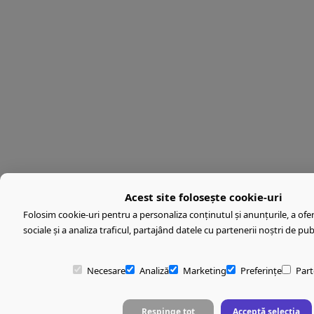
Acest site folosește cookie-uri
Folosim cookie-uri pentru a personaliza conținutul și anunțurile, a oferi
sociale și a analiza traficul, partajând datele cu partenerii noștri de publ
Necesare
Analiză
Marketing
Preferințe
Part
Respinge tot
Acceptă selecția