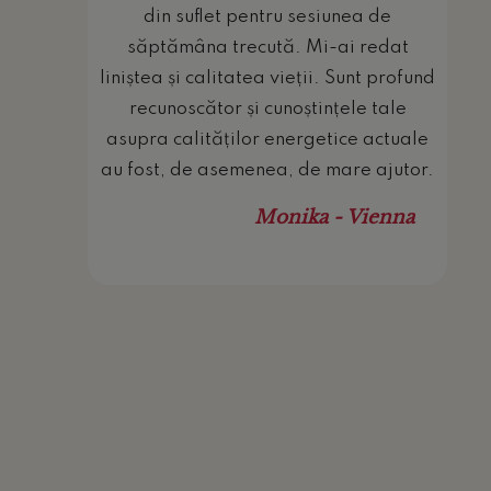
 fost
din suflet pentru sesiunea de
fice
săptămâna trecută. Mi-ai redat
melor
liniștea și calitatea vieții. Sunt profund
produce
recunoscător și cunoștințele tale
area
asupra calităților energetice actuale
tor și
au fost, de asemenea, de mare ajutor.
rijinul
Monika - Vienna
le și
cau să
i după
ment
 mine.
astă
eece