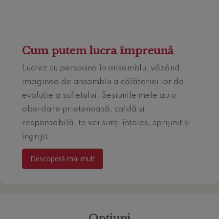
Cum putem lucra împreună
Lucrez cu persoana în ansamblu, văzând
imaginea de ansamblu a călătoriei lor de
evoluție a sufletului. Sesiunile mele au o
abordare prietenoasă, caldă și
responsabilă, te vei simți înțeles, sprijinit și
îngrijit.
Descoperă mai mult
Opțiuni