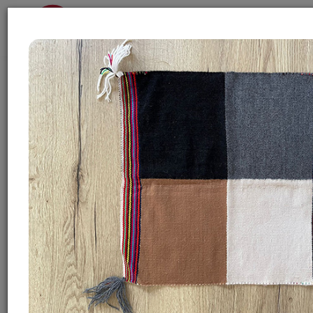
Înapoi
Nicoleta - București
Sandor, pentru mine a fost atât de intimă și
personală experiența că nu simt să-ți spun
decât
Mulțumesc, te iubesc. Atât.